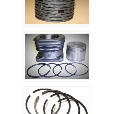
em sua área de atuação. Abaixo os motivos pelos quais
realizadas as atividades e atendimento a clientes de
a Metalúrgica Indianápolis é destaque quando o
pequeno, médio e grande porte. Tudo isso, somado a
assunto for camisa cilindro: Colaboradores proativos;
uma equipe multidisciplinar de consultores associados
Profissionais com vasta experiência na área de
e colaboradores eficientes, garante o sucesso de
atuação; Trabalhadores de alta qualidade; Escritório
cada cliente de ponta a ponta.
de alta qualidade onde são realizadas as atividades;
Parque de máquinas; Capacidade instalada de 120
toneladas/mês de peças acabadas, por turno de
trabalho.GARANTIA DE QUALIDADE
COMPROVADASomente na Metalúrgica Indianápolis
existem as melhores variedades no segmento quando
o assunto for camisa de cilindro. Os clientes encontram
itens como camisa de cilindros para compressores e
anéis para compressores de alta pressão.Isso se deve
ao fato de a empresa ser comprometida com os
serviços e responsável, qualificações possíveis pelo
fato de a empresa possuir escritório de alta qualidade
onde são realizadas as atividades e parque de