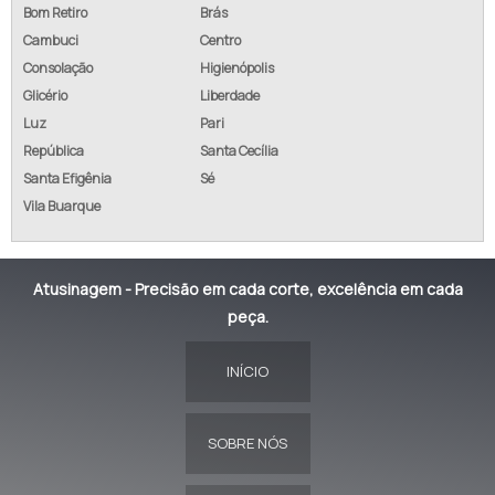
Bom Retiro
Brás
Cambuci
Centro
Consolação
Higienópolis
Glicério
Liberdade
Luz
Pari
República
Santa Cecília
Santa Efigênia
Sé
Vila Buarque
Atusinagem - Precisão em cada corte, excelência em cada
peça.
INÍCIO
SOBRE NÓS