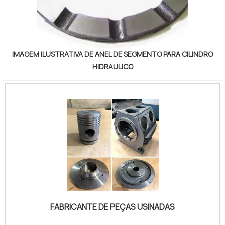
peças e serviços para área de britagem. Sempre de
olho no mercado, traz novidades em itens como
manutenção de britadores de mandíbulas e mola para
peneira vibratória com ótima qualidade e
IMAGEM ILUSTRATIVA DE ANEL DE SEGMENTO PARA CILINDRO
assertividade.Com a organização é possível tirar as
HIDRAULICO
suas dúvidas sobre os serviços do ramo, além de
contar com os melhores profissionais e instalações.
Assim, conquistando a confiança e a satisfação dos
clientes, que são os maiores objetivos da marca.A Brita
Peças é uma empresa que tem despontado no
mercado pela seriedade e qualidade que fecha todo o
ciclo de entrega com excelência para cada cliente....
FABRICANTE DE PEÇAS USINADAS