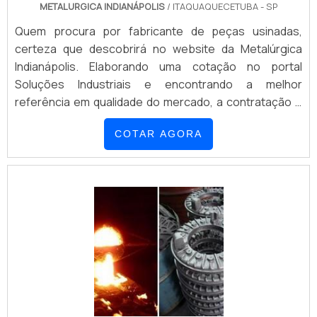
METALURGICA INDIANÁPOLIS
/ ITAQUAQUECETUBA - SP
Quem procura por fabricante de peças usinadas,
certeza que descobrirá no website da Metalúrgica
Indianápolis. Elaborando uma cotação no portal
Soluções Industriais e encontrando a melhor
referência em qualidade do mercado, a contratação é
mais segura.Quando o interesse é por fabricante de
COTAR AGORA
peças usinadas, com os profissionais especializados
da Metalúrgica Indianápolis encontramos ótima
qualidade com rigoroso controle de qualidade em todas
as fases do processo de fabricação.INFORMAÇÕES
RELEVANTES SOBRE O FABRICANTE DE PEÇAS
USINADASHá muitas maneiras eficientes de
demonstrar competência e excelência como
fabricante de peças usinadas. A Metalúrgica
Indianápolis objetiva seus reforços em produzir uma
estrutura com: Tecnologia de ponta; Escritório de alta
qualidade onde são realizadas as atividades; Parque de