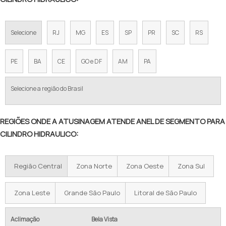
Selecione
RJ
MG
ES
SP
PR
SC
RS
PE
BA
CE
GO e DF
AM
PA
Selecione a região do Brasil
REGIÕES ONDE A ATUSINAGEM ATENDE ANEL DE SEGMENTO PARA
CILINDRO HIDRAULICO:
Região Central
Zona Norte
Zona Oeste
Zona Sul
Zona Leste
Grande São Paulo
Litoral de São Paulo
Aclimação
Bela Vista