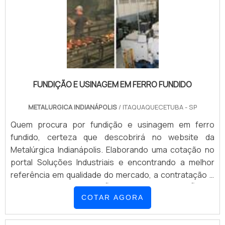
FUNDIÇÃO E USINAGEM EM FERRO FUNDIDO
METALURGICA INDIANÁPOLIS
/ ITAQUAQUECETUBA - SP
Quem procura por fundição e usinagem em ferro
fundido, certeza que descobrirá no website da
Metalúrgica Indianápolis. Elaborando uma cotação no
portal Soluções Industriais e encontrando a melhor
referência em qualidade do mercado, a contratação é
mais segura.INFORMAÇÕES SOBRE FUNDIÇÃO E
COTAR AGORA
USINAGEM EM FERRO FUNDIDOSe alguém busca por
fundição e usinagem em ferro fundido em uma