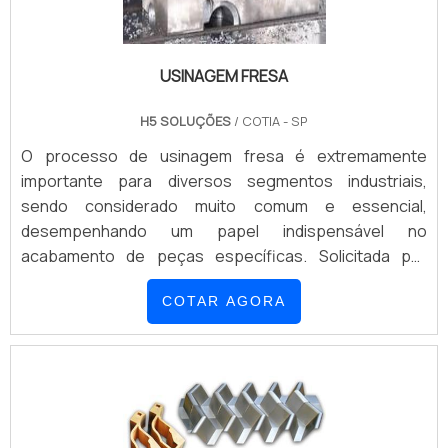
USINAGEM FRESA
H5 SOLUÇÕES
/ COTIA - SP
O processo de usinagem fresa é extremamente
importante para diversos segmentos industriais,
sendo considerado muito comum e essencial,
desempenhando um papel indispensável no
acabamento de peças específicas. Solicitada por
diferentes nichos, é comum que a usinagem ofereça as
COTAR AGORA
seguintes vantagens aos solicitantes: Longa
durabilidade: os componentes são fabricados a partir
de materiais resistentes; Alto desempenho: aplicados
em equipam...