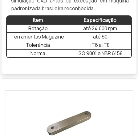
simulação CAD antes da execução em máquina
padronizada brasileira reconhecida.
Item
Especificação
Rotação
até 24.000 rpm
Ferramentas Magazine
até 60
Tolerância
IT6 a IT8
Norma
ISO 9001 e NBR 6158