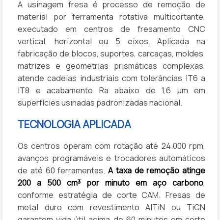
A usinagem fresa é processo de remoção de
material por ferramenta rotativa multicortante,
executado em centros de fresamento CNC
vertical, horizontal ou 5 eixos. Aplicada na
fabricação de blocos, suportes, carcaças, moldes,
matrizes e geometrias prismáticas complexas,
atende cadeias industriais com tolerâncias IT6 a
IT8 e acabamento Ra abaixo de 1,6 µm em
superfícies usinadas padronizadas nacional.
TECNOLOGIA APLICADA
Os centros operam com rotação até 24.000 rpm,
avanços programáveis e trocadores automáticos
de até 60 ferramentas.
A taxa de remoção atinge
200 a 500 cm³ por minuto em aço carbono
,
conforme estratégia de corte CAM. Fresas de
metal duro com revestimento AlTiN ou TiCN
garantem vida útil acima de 60 minutos em corte