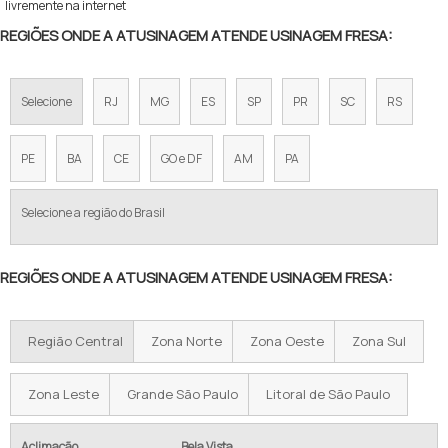
livremente na internet
REGIÕES ONDE A ATUSINAGEM ATENDE USINAGEM FRESA:
Selecione
RJ
MG
ES
SP
PR
SC
RS
PE
BA
CE
GO e DF
AM
PA
Selecione a região do Brasil
REGIÕES ONDE A ATUSINAGEM ATENDE USINAGEM FRESA:
Região Central
Zona Norte
Zona Oeste
Zona Sul
Zona Leste
Grande São Paulo
Litoral de São Paulo
Aclimação
Bela Vista