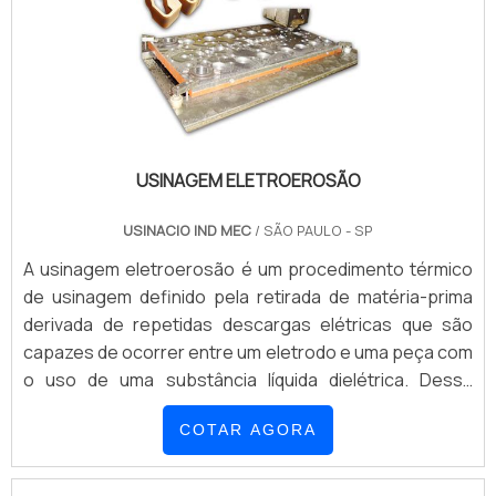
USINAGEM ELETROEROSÃO
USINACIO IND MEC
/ SÃO PAULO - SP
A usinagem eletroerosão é um procedimento térmico
de usinagem definido pela retirada de matéria-prima
derivada de repetidas descargas elétricas que são
capazes de ocorrer entre um eletrodo e uma peça com
o uso de uma substância líquida dielétrica. Dessa
forma, esse tipo de usinagem feita por meio da
COTAR AGORA
eletroerosão, é uma técnica utilizada para criar peças
que são submergidas em um líquido que não permite o
atrito entre o componente e a ...