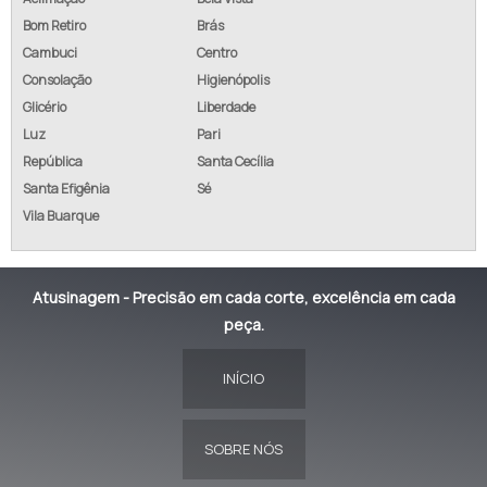
Bom Retiro
Brás
Cambuci
Centro
Consolação
Higienópolis
Glicério
Liberdade
Luz
Pari
República
Santa Cecília
Santa Efigênia
Sé
Vila Buarque
Atusinagem - Precisão em cada corte, excelência em cada
peça.
INÍCIO
SOBRE NÓS