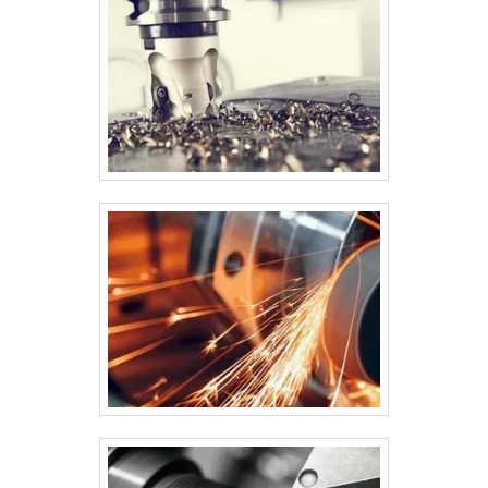
na atualidade.Ainda focando na qualidade em usinagem
de precisão, deve-se ter a exatidão em orçar com
empresas que prezam por produtos e serviços que
tenham ótima qualidade e assertividade, detalhes
primordiais que são deixados de lado por muitas
empresas que não focam na fidelização do
cliente.Existem muitas formas diferentes de
demonstrar conhecimento e autoridade em sua área
de atuação. Abaixo os motivos pelos quais a Polimatec
é a escolha certa quando pesquisar por usinagem
precisão: Comprometida com os serviços;
Responsável; Altamente qualificada; Inovadora;
Segura. MAIS DETALHES SOBRE A EMPRESANa
Polimatec tem o que há de melhor no ramo de usinagem
precisão. Os clientes encontram ítens como pinos e
tubulações. É conhecida por ser comprometida com os
serviços e segura, qualificações construídas por focar
suas ações no resultado final, tendo escritório de alta