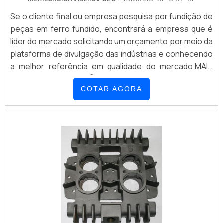
Se o cliente final ou empresa pesquisa por fundição de
peças em ferro fundido, encontrará a empresa que é
líder do mercado solicitando um orçamento por meio da
plataforma de divulgação das indústrias e conhecendo
a melhor referência em qualidade do mercado.MAIS
SOBRE A FUNDIÇÃO DE PEÇAS EM FERRO
COTAR AGORA
FUNDIDOQuem busca por fundição de peças em ferro
fundido em uma empresa altamente qualificada, acha o
site da Metalúrgica Indianápolis. Especia...