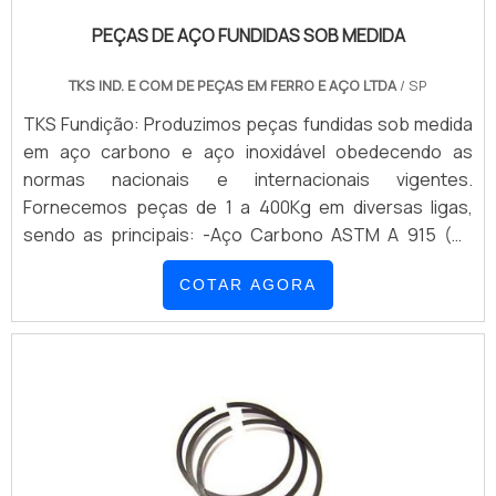
PEÇAS DE AÇO FUNDIDAS SOB MEDIDA
TKS IND. E COM DE PEÇAS EM FERRO E AÇO LTDA
/ SP
TKS Fundição: Produzimos peças fundidas sob medida
em aço carbono e aço inoxidável obedecendo as
normas nacionais e internacionais vigentes.
Fornecemos peças de 1 a 400Kg em diversas ligas,
sendo as principais: -Aço Carbono ASTM A 915 (CL
1020, CL 1030, CL 1045, CL 1040, CL 4140, CL 4340, CL
COTAR AGORA
86-20,) ASTM A 216 (GR WCB) ASTM A 27 (GRADE N-1,
GRADE 65-35) ASTM A 352 (GRADE LCB) ASTM A 148
(GRADE 90-60, GRADE 80-40) -Aço Inox Martensítico e
Aço liga ASTM A 217 (GR WC1, GR WC6, GR WC9, GR
CA15) ASTM A 743 (GR CA6NM, GR CA15, GR CA40)
ASTM A 747 (CL CB7 Cu-1, CL CB7 Cu-2) -Aço Inox
Austenítico ASTM A 351 (CF8, CF8M, CF3, CF3M) ASTM
A 743 (CF8, CF8M, CF3, CF3M)