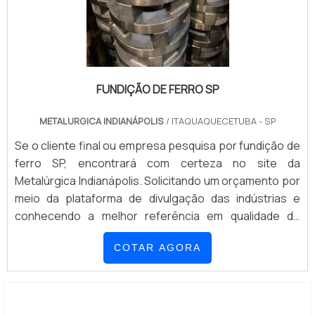
FUNDIÇÃO DE FERRO SP
METALURGICA INDIANÁPOLIS
/ ITAQUAQUECETUBA - SP
Se o cliente final ou empresa pesquisa por fundição de
ferro SP, encontrará com certeza no site da
Metalúrgica Indianápolis. Solicitando um orçamento por
meio da plataforma de divulgação das indústrias e
conhecendo a melhor referência em qualidade do
mercado, a contratação é mais segura.Quando a busca
COTAR AGORA
é por fundição de ferro SP, com os melhores
profissionais da Metalúrgica Indianápolis poderá contar
ótima qualidade com cumprimento dos p...