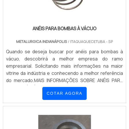
ANÉIS PARA BOMBAS À VÁCUO
METALURGICA INDIANÁPOLIS
/ ITAQUAQUECETUBA - SP
Quando se deseja buscar por anéis para bombas à
vácuo, descobrirá a melhor empresa do ramo
empresarial. Solicitando mais informações na maior
vitrine da indústria e conhecendo a melhor referência
do mercado.MAIS INFORMAÇÕES SOBRE ANÉIS PARA
BOMBAS À VÁCUOQuem está à procura de aneis para
COTAR AGORA
bombas à vácuo em uma empresa segura, acha a
Metalúrgica Indianápolis. Uma empresa com alto know-
how em camisa de cilindros para compressores e anéis
para bombas à vácuo, oferecendo sempre a melhor
opção para o cliente final.Discorrendo ainda sobre