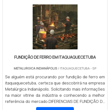
para bombas à vácuo. São opções variadas que a
Aço liga ASTM A 217 (GR WC1, GR WC6, GR WC9, GR
empresa oferece, como camisa de cilindros para
CA15) ASTM A 743 (GR CA6NM, GR CA15, GR CA40)
compressores e anéis para bombas à vácuo.É
ASTM A 747 (CL CB7 Cu-1, CL CB7 Cu-2) -Aço Inox
comprometida com os serviços e inovadora,
Austenítico ASTM A 351 (CF8, CF8M, CF3, CF3M) ASTM
qualificações construídas por focar suas ações no
A 743 (CF8, CF8M, CF3, CF3M)
resultado final, tendo escritório de alta qualidade onde
são realizadas as atividades e estrutura suficiente
para atender todas as demandas. Todos esses
fatores, agregados a uma equipe com colaboradores
proativos e especialistas dedicados, garantem o
FUNDIÇÃO DE FERRO EM ITAQUAQUECETUBA
sucesso de cada cliente de ponta a ponta.
METALURGICA INDIANÁPOLIS
/ ITAQUAQUECETUBA - SP
Se alguém está procurando por fundição de ferro em
itaquaquecetuba, certeza que descobrirá na empresa
Metalúrgica Indianápolis. Solicitando mais informações
na maior vitrine da indústria e conhecendo a melhor
referência do mercado.DIFERENCIAIS DE FUNDIÇÃO DE
FERRO EM ITAQUAQUECETUBAQuem pesquisa na