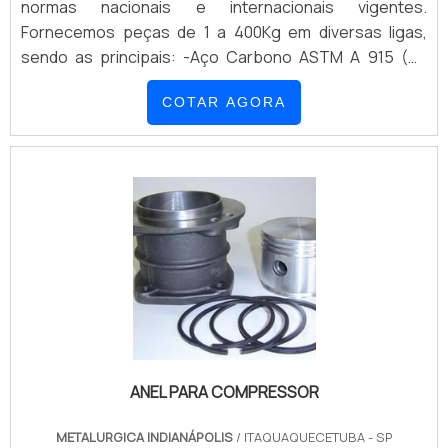
normas nacionais e internacionais vigentes.
de atuação; Trabalhadores de alta qualidade;
Fornecemos peças de 1 a 400Kg em diversas ligas,
Escritório de alta qualidade onde são realizadas as
sendo as principais: -Aço Carbono ASTM A 915 (CL
atividades; Parque de máquinas; Capacidade instalada
1020, CL 1030, CL 1045, CL 1040, CL 4140, CL 4340, CL
de 120 toneladas/mês de peças acabadas, por turno
COTAR AGORA
86-20,) ASTM A 216 (GR WCB) ASTM A 27 (GRADE N-1,
de trabalho.A MAIOR REFERÊNCIA NO
GRADE 65-35) ASTM A 352 (GRADE LCB) ASTM A 148
SEGMENTOApenas na Metalúrgica Indianápolis existe o
(GRADE 90-60, GRADE 80-40) -Aço Inox Martensítico e
que há de melhor em fundição de ferro em
Aço liga ASTM A 217 (GR WC1, GR WC6, GR WC9, GR
itaquaquecetuba. A empresa oferece opções como
CA15) ASTM A 743 (GR CA6NM, GR CA15, GR CA40)
camisa de cilindros para compressores e anéis para
ASTM A 747 (CL CB7 Cu-1, CL CB7 Cu-2) -Aço Inox
bombas à vácuo.É comprometida com os serviços e
Austenítico ASTM A 351 (CF8, CF8M, CF3, CF3M) ASTM
responsável, características possíveis pelo fato de a
A 743 (CF8, CF8M, CF3, CF3M)
empresa ter escritório de alta qualidade onde são
realizadas as atividades e fundição e usinagem
próprias. Tudo isso, somado à performance de uma
equipe de colaboradores proativos e especialistas
dedicados, comprova sua essência de trazer o melhor
ANEL PARA COMPRESSOR
para todos os clientes.
METALURGICA INDIANÁPOLIS
/ ITAQUAQUECETUBA - SP