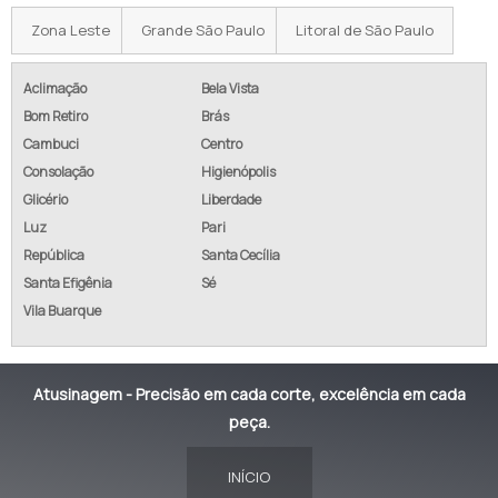
Zona Leste
Grande São Paulo
Litoral de São Paulo
Aclimação
Bela Vista
Bom Retiro
Brás
Cambuci
Centro
Consolação
Higienópolis
Glicério
Liberdade
Luz
Pari
República
Santa Cecília
Santa Efigênia
Sé
Vila Buarque
Atusinagem - Precisão em cada corte, excelência em cada
peça.
INÍCIO