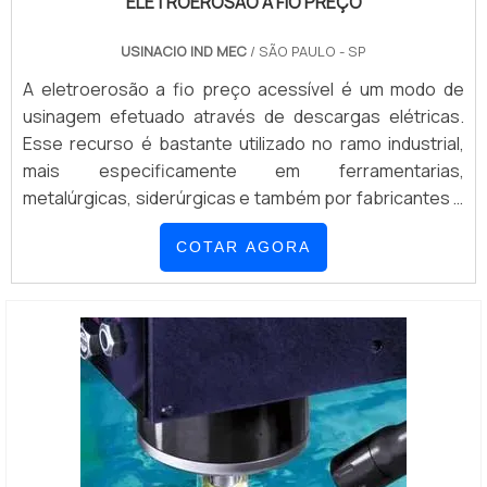
ELETROEROSÃO A FIO PREÇO
USINACIO IND MEC
/ SÃO PAULO - SP
A eletroerosão a fio preço acessível é um modo de
usinagem efetuado através de descargas elétricas.
Esse recurso é bastante utilizado no ramo industrial,
mais especificamente em ferramentarias,
metalúrgicas, siderúrgicas e também por fabricantes e
prestadores de serviços.De modo geral, as empresas
COTAR AGORA
especializadas no segmento de criação mecânica de
precisão oferecem os serviços de eletroerosão a fio e
penetração orbital, que se destacam p...