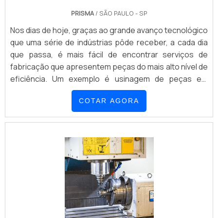
PRISMA
/ SÃO PAULO - SP
Nos dias de hoje, graças ao grande avanço tecnológico
que uma série de indústrias pôde receber, a cada dia
que passa, é mais fácil de encontrar serviços de
fabricação que apresentem peças do mais alto nível de
eficiência. Um exemplo é usinagem de peças em
termoplástico. Esse tipo de serviço pode ser realizado
COTAR AGORA
em termoplásticos e, desse modo, consegue deixar a
peça que está sendo usinada exatamente como o
cliente deseja, seguindo todas as exigências por ele
apresentadas. Esse serviço é realizado com a
utilização de máquinas CNC e ferramentas de
usinagem adequadas, deixando as peças como o
cliente deseja. Características de uso deste
serviçoVale lembrar que muitas são as empresas que
necessitam desse tipo de serviço. Vários setores
industriais utilizam a usinagem de termoplásticos, por