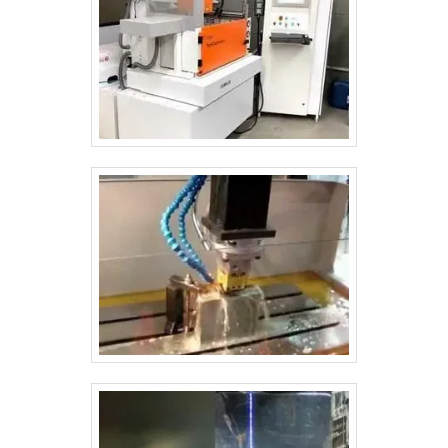
eletroerosão usinagem. Sempre de olho no mercado,
traz novidades em itens como usinagem cnc 4 eixos e
centro de usinagem 4 eixos.Tudo isso por ser uma
empresa comprometida com seus serviços e uma
empresa altamente qualificada, qualificações
construídas por focar suas ações no resultado final,
tendo escritório de alta qualidade onde são realizadas
as atividades e Instalada na cidade de Jacareí-SP, em
um ponto estratégico com fácil acesso à rodovia
Presidente Dutra e demais rodovias. Todos esses
fatores, agregados a uma equipe multidisciplinar de
consultores associados e profissionais qualificados,
garantem a melhor experiência para os clientes com
qualidade.