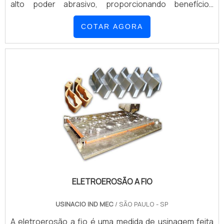
alto poder abrasivo, proporcionando benefícios
únicos. O procedimento consiste na liberação de
COTAR AGORA
descargas elétricas por eletrodos, que são capazes
de remover algumas matérias, fazendo com que os
materiais tomem a forma e o tamanho desejad...
ELETROEROSÃO A FIO
USINACIO IND MEC
/ SÃO PAULO - SP
A eletroerosão a fio é uma medida de usinagem feita