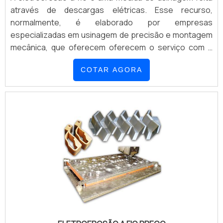
através de descargas elétricas. Esse recurso,
normalmente, é elaborado por empresas
especializadas em usinagem de precisão e montagem
mecânica, que oferecem oferecem o serviço com a
mais alta competência para moldar materiais
COTAR AGORA
resistentes. Isso é capaz de aumentar a vida útil de
qualquer peça. Esse método conta com o grande
diferencial de poder trabalhar com materiais que não
poderiam s...