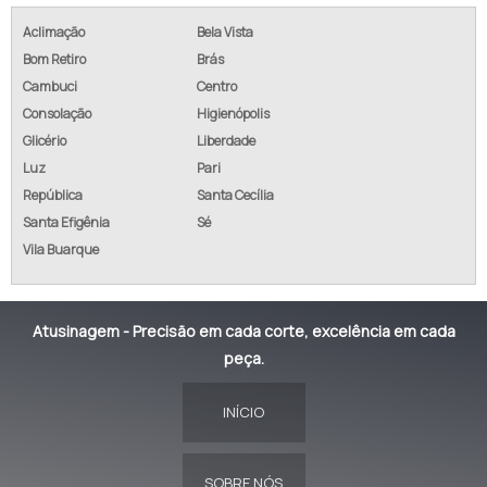
Aclimação
Bela Vista
Bom Retiro
Brás
Cambuci
Centro
Consolação
Higienópolis
Glicério
Liberdade
Luz
Pari
República
Santa Cecília
Santa Efigênia
Sé
Vila Buarque
Atusinagem - Precisão em cada corte, excelência em cada
peça.
INÍCIO
SOBRE NÓS