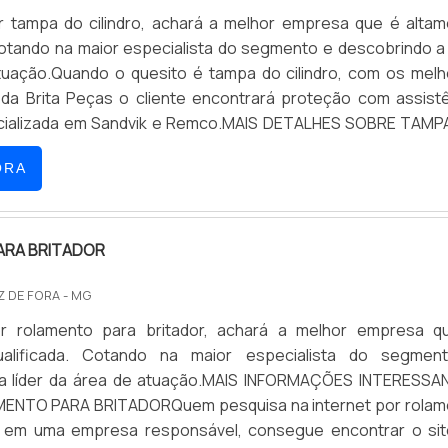
 tampa do cilindro, achará a melhor empresa que é alta
Cotando na maior especialista do segmento e descobrindo a 
tuação.Quando o quesito é tampa do cilindro, com os mel
s da Brita Peças o cliente encontrará proteção com assist
cializada em Sandvik e Remco.MAIS DETALHES SOBRE TAMP
rita Peças objetiva seus recursos em proporcionar par
ORA
 estrutura com escritório de alta qualidade onde são reali
 e atendimento a clientes de pequeno, médio e grande porte,
ificar que se tenha tampa do cilindro com proteção.Há m
cientes de uma empresa demonstrar competência, excelên
ARA BRITADOR
ua área de atuação. A Brita Peças se mostra referência por
IZ DE FORA - MG
s com vasta experiência na área de atuação; Equipament
ão; Atendimento a clientes de pequeno, médio e grande p
r rolamento para britador, achará a melhor empresa q
 alta qualidade onde são realizadas as atividades. Discor
ualificada. Cotando na maior especialista do segmen
tampa do cilindro, é importante buscar uma empresa que 
a líder da área de atuação.MAIS INFORMAÇÕES INTERESSA
erviços com ótima qualidade e proteção, pequenos detalhes
ENTO PARA BRITADORQuem pesquisa na internet por rolam
ia para saber a procedência e seriedade da empresa.Isso tud
r em uma empresa responsável, consegue encontrar o sit