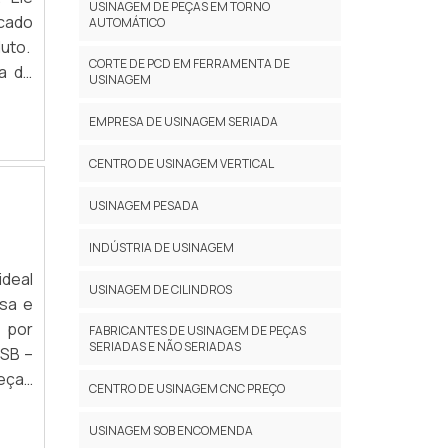
USINAGEM DE PEÇAS EM TORNO
a com
icado
AUTOMÁTICO
duto.
CORTE DE PCD EM FERRAMENTA DE
a de
USINAGEM
o de
es na
EMPRESA DE USINAGEM SERIADA
fície
CENTRO DE USINAGEM VERTICAL
 para
dendo
USINAGEM PESADA
ma, é
mica,
INDÚSTRIA DE USINAGEM
to de
ideal
USINAGEM DE CILINDROS
to e
sa e
maior
 por
FABRICANTES DE USINAGEM DE PEÇAS
a ser
SERIADAS E NÃO SERIADAS
USB –
R EM
eças
CENTRO DE USINAGEM CNC PREÇO
 por
TRAS
ê-los
itas
USINAGEM SOB ENCOMENDA
idade