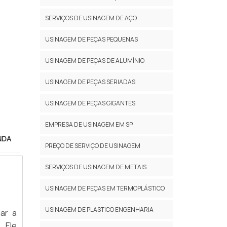
 para
os de
o de
SERVIÇOS DE USINAGEM DE AÇO
orte;
r uma
m uma
USINAGEM DE PEÇAS PEQUENAS
ços,
presa
 alta
alhes
USINAGEM DE PEÇAS DE ALUMÍNIO
es de
am na
uipe
USINAGEM DE PEÇAS SERIADAS
presa
rante
as e
USINAGEM DE PEÇAS GIGANTES
nda à
DADE
EMPRESA DE USINAGEM EM SP
do o
NDA
PREÇO DE SERVIÇO DE USINAGEM
o no
s de
SERVIÇOS DE USINAGEM DE METAIS
de e
re os
USINAGEM DE PEÇAS EM TERMOPLÁSTICO
ções.
ão os
USINAGEM DE PLASTICO ENGENHARIA
ar a
ntado
. Ele