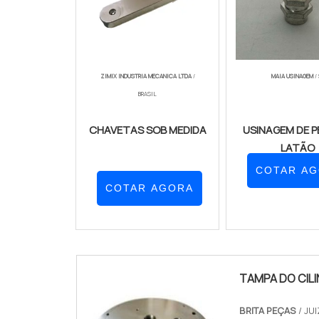
ZIMIX INDUSTRIA MECANICA LTDA
/
MAIA USINAGEM
/ 
BRASIL
CHAVETAS SOB MEDIDA
USINAGEM DE P
LATÃO
COTAR A
COTAR AGORA
TAMPA DO CIL
BRITA PEÇAS
/ JU