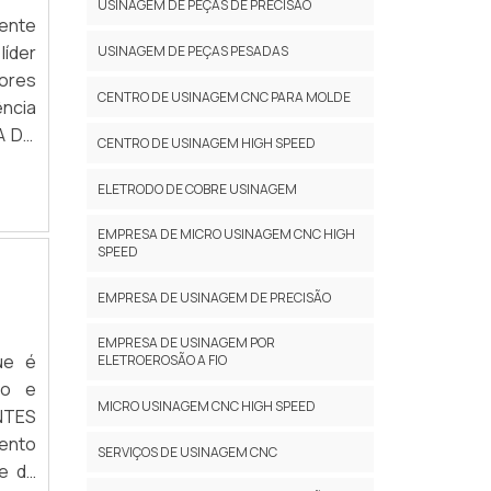
USINAGEM DE PEÇAS DE PRECISÃO
mente
líder
USINAGEM DE PEÇAS PESADAS
hores
CENTRO DE USINAGEM CNC PARA MOLDE
ência
A DO
CENTRO DE USINAGEM HIGH SPEED
a os
zadas
ELETRODO DE COBRE USINAGEM
 tudo
EMPRESA DE MICRO USINAGEM CNC HIGH
uitas
SPEED
cia e
 ter:
EMPRESA DE USINAGEM DE PRECISÃO
os de
EMPRESA DE USINAGEM POR
orte;
ue é
ELETROEROSÃO A FIO
rendo
to e
tenha
MICRO USINAGEM CNC HIGH SPEED
NTES
, mas
ento
SERVIÇOS DE USINAGEM CNC
o é a
e da