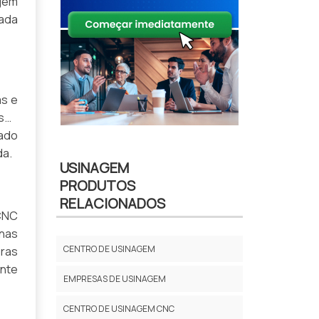
agem
zada
as e
rsos
ado
da.
USINAGEM
PRODUTOS
RELACIONADOS
CNC
inas
CENTRO DE USINAGEM
oras
nte
EMPRESAS DE USINAGEM
CENTRO DE USINAGEM CNC