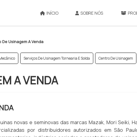
INÍCIO
SOBRE NÓS
PRO
o De Usinagem A Venda
Mecânico
Serviços De Usinagem Tornearia E Solda
Centro De Usinagem
EM A VENDA
ENDA
uinas novas e seminovas das marcas Mazak, Mori Seiki, H
cializadas por distribuidores autorizados em São Paul