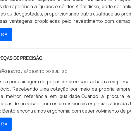
la seriedade e qualidade que fecha todo o ciclo de entreg
 de repelência a líquidos e sólidos.Além disso, pode ser apl
a cada cliente....
as ou desgastadas, proporcionando outra qualidade ao pro
rsas vantagens propiciadas pelo revestimento com camad
como: Resistência às altas temperaturas; Redução do us
ORA
; Resistente contra o desgaste à corrosão; Não gera tensõ
rtante salientar que o revestimento é depositado na super
ir da eletrólise do ácido crômico. Inclusive, o critério utilizado
pessura da camada deve ser aplicado em uma peça, depen
PEÇAS DE PRECISÃO
ísticas de uso. MAIS DETALHES SOBRE O PRODUTODessa for
 SÃO BENTO
/ SÃO BENTO DO SUL - SC
iciar diversos benefícios, como a resistência mecânica, tér
osférica, além de maior dureza para a peça. O revestimen
sca por usinagem de peças de precisão, achará a empresa 
romo duro proporciona uma excelente relação entre cus
ócio. Recebendo uma cotação por meio da própria empre
ma vez que evita a substituição das peças, garantindo 
 a melhor referência em qualidade.Quando a procura é
ao produto. Assim, os eletrólitos vão aderindo a superfície 
eças de precisão, com os profissionais especializados da 
rmando camadas com uma elevada dureza.ONDE INVESTI
 Bento encontramos ergonomia com desenvolvimento de p
O COM CAMADA DE CROMO DUROCom clientes espalhados
ar a produtividade dos equipamentos dos clientes.OU
os do Brasil, a Metalúrgica Hoffman tem como missão atend
ORA
S SOBRE USINAGEM DE PEÇAS DE PRECISÃOExistem mu
ortável, valorizando o prazo de entrega sem perder a qual