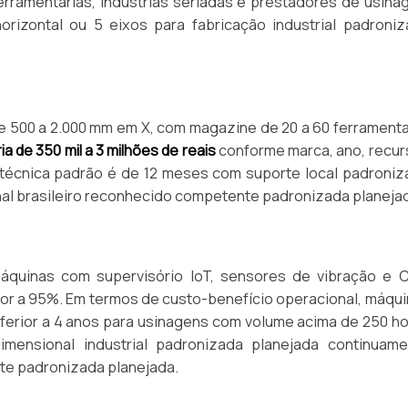
rramentarias, indústrias seriadas e prestadores de usin
orizontal ou 5 eixos para fabricação industrial padroni
 500 a 2.000 mm em X, com magazine de 20 a 60 ferrament
ia de 350 mil a 3 milhões de reais
conforme marca, ano, recu
técnica padrão é de 12 meses com suporte local padroniz
nal brasileiro reconhecido competente padronizada planeja
máquinas com supervisório IoT, sensores de vibração e 
or a 95%. Em termos de custo-benefício operacional, máqu
ferior a 4 anos para usinagens com volume acima de 250 h
mensional industrial padronizada planejada continuame
te padronizada planejada.