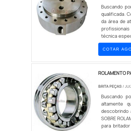
Buscando por
qualificada. 
da área de a
profissionai
técnica espe
CILINDROA B
COTAR AG
parceiros uma
as atividades
para se cert
maneiras efi
ROLAMENTO P
destaque em s
BRITA PEÇAS
/ JU
Profissionai
última geraç
Buscando po
Escritório de
altamente q
ainda sobre 
descobrindo 
produtos e s
SOBRE ROLAM
de grande val
para britado