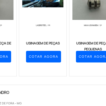
SP
LASERSTEEL
/ PR
MAIA USINAGEM
/ SP
EÇA DE
USINAGEM DE PEÇAS
USINAGEM DE PEÇ
PEQUENAS
GORA
COTAR AGORA
COTAR AGOR
INDRO
IZ DE FORA - MG