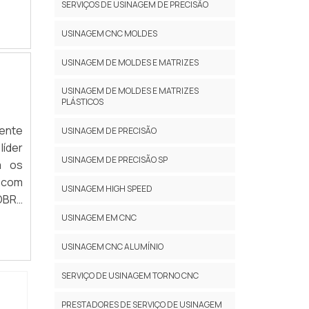
viços
to é
SERVIÇOS DE USINAGEM DE PRECISÃO
em. O
or na
al na
USINAGEM CNC MOLDES
er a
eças
 que
USINAGEM DE MOLDES E MATRIZES
ças e
valia
dades
que o
USINAGEM DE MOLDES E MATRIZES
de e
PLÁSTICOS
s no
viços
e dos
mente
USINAGEM DE PRECISÃO
ssim,
dutos
líder
iores
ível
USINAGEM DE PRECISÃO SP
m os
o no
Peças
 com
ia de
USINAGEM HIGH SPEED
rega
OBRE
uipe
 aos
USINAGEM EM CNC
asta
as as
 alta
USINAGEM CNC ALUMÍNIO
r que
s de
iras
SERVIÇO DE USINAGEM TORNO CNC
AIOR
taque
ções
ter:
PRESTADORES DE SERVIÇO DE USINAGEM