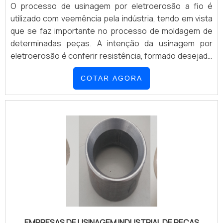
O processo de usinagem por eletroerosão a fio é
utilizado com veemência pela indústria, tendo em vista
que se faz importante no processo de moldagem de
determinadas peças. A intenção da usinagem por
eletroerosão é conferir resistência, formado desejado
e ótimo acabamento. Entende-se que a usinagem de
COTAR AGORA
precisão e eletroerosão a fio são de suma importância
para diversas indústrias, levando em conta que ambos
os procedimentos visam trabalhar materiais metálicos.
Com alta qualidade e acabamento, torn.
EMPRESAS DE USINAGEM INDUSTRIAL DE PEÇAS