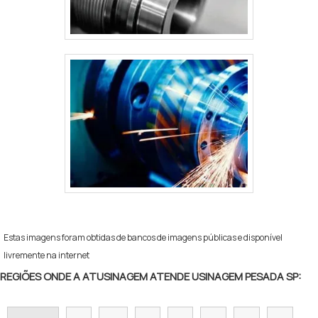
qualidade e ergonomia.Garantimos a satisfação dos
clientes através de um atendimento singular, por meio
de profissionais treinados e altamente qualificados. A
USB – Usinagem São Bento é uma empresa que tem se
destacado da concorrência pela idoneidade em tudo
que faz, fechando todo o ciclo de entrega com
excelência para cada cliente..
Estas imagens foram obtidas de bancos de imagens públicas e disponível
livremente na internet
REGIÕES ONDE A ATUSINAGEM ATENDE USINAGEM PESADA SP: