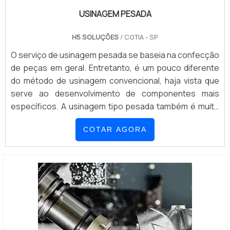
USINAGEM PESADA
H5 SOLUÇÕES
/ COTIA - SP
O serviço de usinagem pesada se baseia na confecção
de peças em geral. Entretanto, é um pouco diferente
do método de usinagem convencional, haja vista que
serve ao desenvolvimento de componentes mais
específicos. A usinagem tipo pesada também é muito
utilizada para reparo e manutenção, especialmente de
COTAR AGORA
itens em uso, devolvendo a funcionalidade adequada à
máquinas empregadas em grandes fábricas, o que é
essencial ao aumento da capacidade...