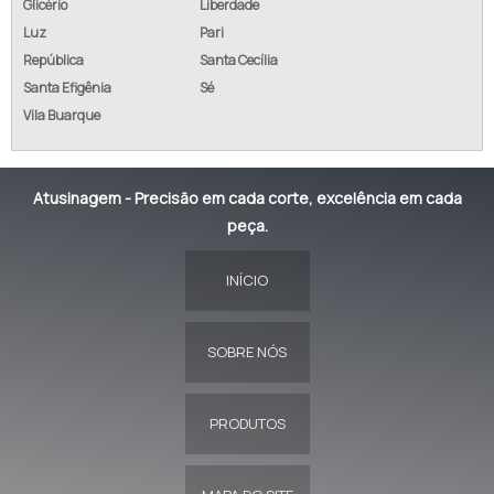
Glicério
Liberdade
Luz
Pari
República
Santa Cecília
Santa Efigênia
Sé
Vila Buarque
Atusinagem - Precisão em cada corte, excelência em cada
peça.
INÍCIO
SOBRE NÓS
PRODUTOS