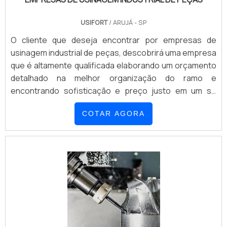
USIFORT
/ ARUJÁ - SP
O cliente que deseja encontrar por empresas de
usinagem industrial de peças, descobrirá uma empresa
que é altamente qualificada elaborando um orçamento
detalhado na melhor organização do ramo e
encontrando sofisticação e preço justo em um só
lugar.Quando a questão é empresas de usinagem
COTAR AGORA
industrial de peças, com a melhor mão de obra da
Usifort irá encontrar proteção com comprometimento
com os resultados dos clientes.INFORMAÇÕES SOBRE
AS EMPRESAS DE USINAGEM INDUSTRIAL DE PEÇASHá
muitas maneiras eficientes de demonstrar
competência e excelência para se destacar entre as
empresas de usinagem industrial de peças, a Usifort
canaliza sua energia em proporcionar uma estrutura
com: Escritório de alta qualidade onde são realizadas