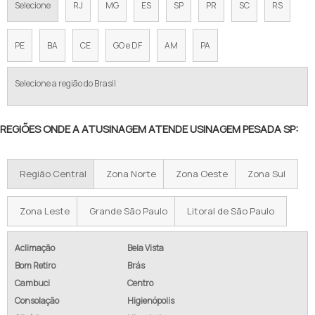
Selecione
RJ
MG
ES
SP
PR
SC
RS
PE
BA
CE
GO e DF
AM
PA
Selecione a região do Brasil
REGIÕES ONDE A ATUSINAGEM ATENDE USINAGEM PESADA SP:
Região Central
Zona Norte
Zona Oeste
Zona Sul
Zona Leste
Grande São Paulo
Litoral de São Paulo
Aclimação
Bela Vista
Bom Retiro
Brás
Cambuci
Centro
Consolação
Higienópolis