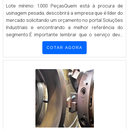
Lote mínimo: 1.000 PeçasQuem está à procura de
usinagem pesada, descobrirá a empresa que é líder do
mercado solicitando um orçamento no portal Soluções
Industriais e encontrando a melhor referência do
segmento.É importante lembrar que o serviço deve
sempre ser prestado por empresas especializadas.
COTAR AGORA
Esse tipo de cuidado ajuda a garantir a qualidade e
assertividade do serviço, além de evitar prejuízos com
imprevistos e execuções mal elabor...