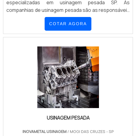
especializadas em usinagem pesada SP. As
companhias de usinagem pesada são as responsáveis
pela elaboração em metal de componentes robustos.
COTAR AGORA
Para isso, seguem as especificações dos clientes por
meio de projetos detalhados, garantindo a entrega de
peças exclusivas e funcionais. MAIS DETALHES...
USINAGEM PESADA
INOVAMETAL USINAGEM
/ MOGI DAS CRUZES - SP