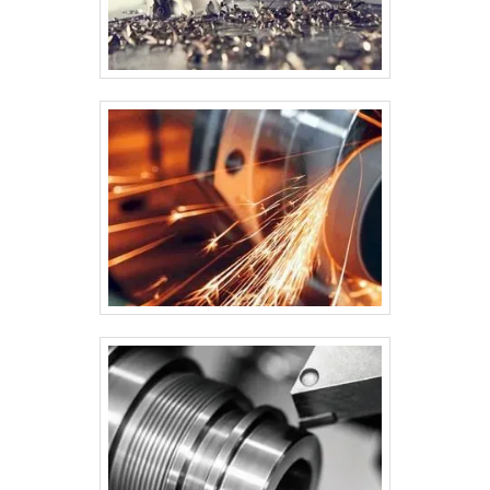
que visar apenas lucratividade, deve oferecer
produtos e serviços que tenham ótima qualidade e
excelente custo-benefício, detalhes que passam
despercebidos e podem gerar prejuízo futuros para os
clientes.Tudo isso e muito mais são os motivos pelos
quais a USB – Usinagem São Bento é segura quando
falamos de empresas do segmento de terceirização
em usinagem metal mecânica. O foco é oferecer tudo
que há de mais atual para garantir a qualidade final para
cada cliente. A equipe é formada por profissionais com
vasta experiência na área que esperam seu contato
para melhor atender.QUALIDADES E PONTOS FORTES
DA EMPRESASomente na USB – Usinagem São Bento
existem as melhores variedades no segmento quando
o assunto for terceirização em usinagem metal
mecânica. Os clientes encontram itens como mesas
elevatórias pneumáticas e serviços de usinagem e
reforma de máquinas lixadeiras moveleiras com ótima