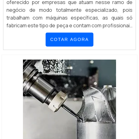
oferecido por empresas que atuam nesse ramo de
negócio de modo totalmente especializado, pois
trabalham com máquinas específicas, as quais só
fabricam este tipo de peça e contam com profissionais
que possuem conhecimento técnico fundamental para
COTAR AGORA
que o serviço seja realizado com elevada qualidade.
Todos esses elementos acima mencionados
contribuem para que esse tipo de serviço seja
oferecido d...