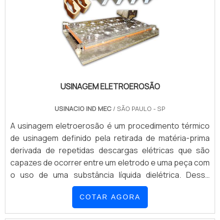
USINAGEM ELETROEROSÃO
USINACIO IND MEC
/ SÃO PAULO - SP
A usinagem eletroerosão é um procedimento térmico
de usinagem definido pela retirada de matéria-prima
derivada de repetidas descargas elétricas que são
capazes de ocorrer entre um eletrodo e uma peça com
o uso de uma substância líquida dielétrica. Dessa
forma, esse tipo de usinagem feita por meio da
COTAR AGORA
eletroerosão, é uma técnica utilizada para criar peças
que são submergidas em um líquido que não permite o