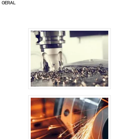
do que visar apenas lucratividade, deve oferecer
GERAL
produtos e serviços que tenham ótima qualidade e
praticidade, características simples, mas que mostram
o comprometimento da empresa com seus clientes.Há
muitas maneiras eficientes de demonstrar
competência e excelência em sua área de atuação.
Boas razões pelas quais a USB – Usinagem São Bento
é a melhor opção quando procurar por mesa
elevadora: Colaboradores proativos; Profissionais
com vasta experiência na área; Trabalhadores de alta
qualidade; Escritório de alta qualidade onde são
realizadas as atividades; Setor de reforma de
máquinas que deixa o equipamento dos clientes novo
outra vez; Equipamentos de última
geração. QUALIDADE COMPROVADA NO SEGMENTONa
USB – Usinagem São Bento existem as melhores
condições para quem deseja achar o que precisa para
mesa elevadora. Líder em qualidade, a empresa