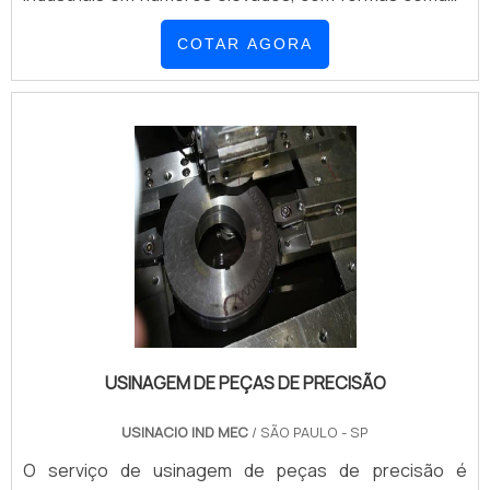
ou até mesmo mais complexas com relação aos
COTAR AGORA
aspectos visuais.No geral, as companhias com
experiência em realizar o recorte a fio com o intuito de
criar peças industriais possuem a habilidade de fa...
USINAGEM DE PEÇAS DE PRECISÃO
USINACIO IND MEC
/ SÃO PAULO - SP
O serviço de usinagem de peças de precisão é