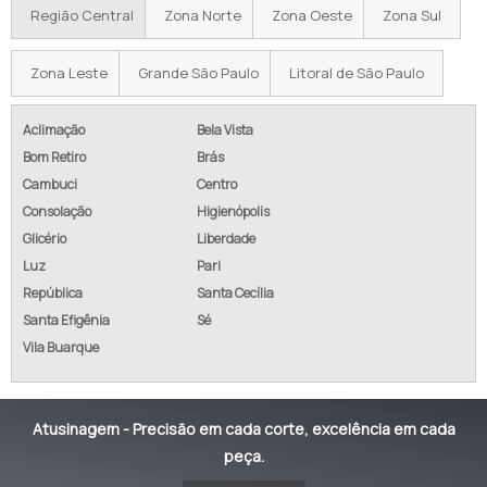
Região Central
Zona Norte
Zona Oeste
Zona Sul
Zona Leste
Grande São Paulo
Litoral de São Paulo
Aclimação
Bela Vista
Bom Retiro
Brás
Cambuci
Centro
Consolação
Higienópolis
Glicério
Liberdade
Luz
Pari
República
Santa Cecília
Santa Efigênia
Sé
Vila Buarque
Atusinagem - Precisão em cada corte, excelência em cada
peça.