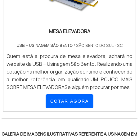
as melhores variedades no segmento quando o
assunto for terceirização em usinagem metal
mecânica. É possível encontrar itens variados com
tecnologia de ponta, como mesas elevatórias
MESA ELEVADORA
pneumáticas e serviços de usinagem e reforma de
máquinas lixadeiras moveleiras com ótima qualidade e
USB – USINAGEM SÃO BENTO
/ SÃO BENTO DO SUL - SC
excelente custo-benefício.Para tal sucesso, a
empresa investiu em profissionais competentes e em
Quem está à procura de mesa elevadora, achará no
equipamentos inovadores. A USB – Usinagem São
website da USB – Usinagem São Bento. Realizando uma
Bento é uma empresa que tem se destacado no
cotação na melhor organização do ramo e conhecendo
segmento pela seriedade e qualidade, que fecham
a melhor referência em qualidade.UM POUCO MAIS
todo o ciclo de entrega com excelência para cada
SOBRE MESA ELEVADORASe alguém procurar por mesa
cliente..
elevadora em uma empresa segura, encontra na
COTAR AGORA
internet a USB – Usinagem São Bento. Atuando com
mesas elevatórias pneumáticas e serviços de
usinagem e reforma de máquinas lixadeiras moveleiras,
visando sempre a qualidade final para a fidelização do
cliente.Sem trocar o foco sobre mesa elevadora, mais
GALERIA DE IMAGENS ILUSTRATIVAS REFERENTE A USINAGEM EM