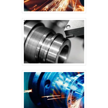
oferece uma variedade de itens como mesas
elevatórias pneumáticas e serviços de usinagem e
reforma de máquinas lixadeiras moveleiras.É
comprometida com os serviços e segura,
qualificações construídas por focar suas ações no
resultado final, tendo escritório de alta qualidade onde
são realizadas as atividades e setor de Reforma de
Máquinas que deixa o equipamento dos clientes novo
outra vez. Tudo isso, somado a uma equipe com
colaboradores proativos e trabalhadores de alta
qualidade, garante uma entrega de excelência de
ponta a ponta..