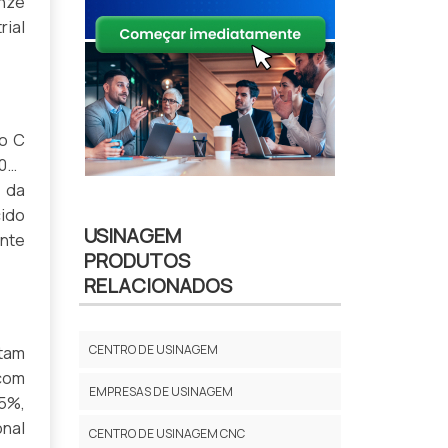
onze
ial
xo C
000
 da
ido
USINAGEM
nte
PRODUTOS
RELACIONADOS
CENTRO DE USINAGEM
itam
com
EMPRESAS DE USINAGEM
5%,
nal
CENTRO DE USINAGEM CNC