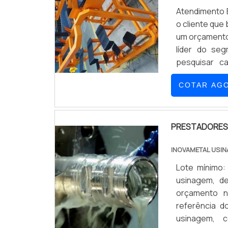
Atendimento E
o cliente que 
um orçamento 
líder do se
pesquisar c
encontrar o
COTAR AG
engrenagens e
cliente.Ainda
empresas qu
proteção, ca
PRESTADORES 
empresa com 
INOVAMETAL USI
conhecimento
Polimatec é a
Lote mínimo:
de profission
usinagem, d
Profissionais
orçamento n
alta qualidad
referência 
Sala de trei
usinagem, 
geração. MAI