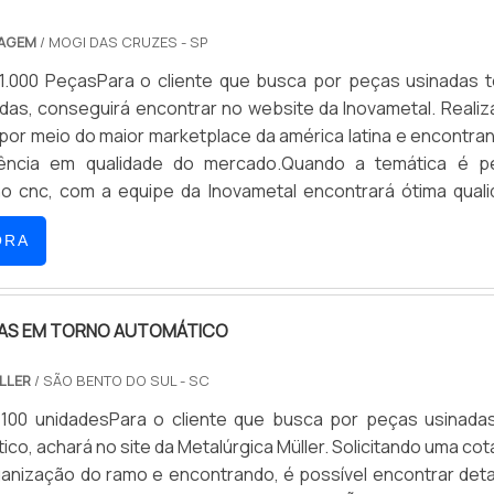
NAGEM
/ MOGI DAS CRUZES - SP
 1.000 PeçasPara o cliente que busca por peças usinadas 
das, conseguirá encontrar no website da Inovametal. Reali
or meio do maior marketplace da américa latina e encontra
rência em qualidade do mercado.Quando a temática é p
no cnc, com a equipe da Inovametal encontrará ótima qual
fabricados com precisão e com qualidade certificada.DETALH
ORA
DAS EM TORNO AUTOMÁTICO
LLER
/ SÃO BENTO DO SUL - SC
 100 unidadesPara o cliente que busca por peças usinad
ico, achará no site da Metalúrgica Müller. Solicitando uma co
ganização do ramo e encontrando, é possível encontrar det