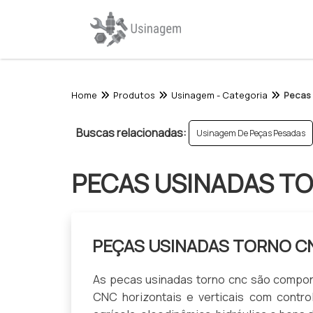
Home
Produtos
Usinagem - Categoria
Pecas
Buscas relacionadas:
Usinagem De Peças Pesadas
PECAS USINADAS T
PEÇAS USINADAS TORNO C
As pecas usinadas torno cnc são compone
CNC horizontais e verticais com contr