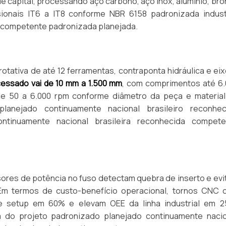
 de capital, processando aço carbono, aço inox, alumínio, br
sionais IT6 a IT8 conforme NBR 6158 padronizada industr
a competente padronizada planejada.
tativa de até 12 ferramentas, contraponta hidráulica e ei
essado vai de 10 mm a 1.500 mm
, com comprimentos até 6.
 de 50 a 6.000 rpm conforme diâmetro da peça e material
 planejado continuamente nacional brasileiro reconhec
ntinuamente nacional brasileira reconhecida compete
sores de potência no fuso detectam quebra de inserto e ev
Em termos de custo-benefício operacional, tornos CNC 
e setup em 60% e elevam OEE da linha industrial em 2
ia do projeto padronizado planejado continuamente nacio