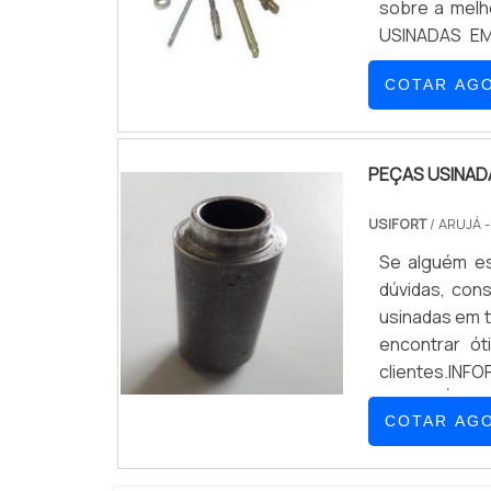
sobre a melh
USINADAS EM
usinadas em
COTAR AG
Metalúrgica ...
PEÇAS USINA
USIFORT
/ ARUJÁ 
Se alguém es
dúvidas, con
usinadas em t
encontrar ó
clientes.
AUTOMÁTICOH
COTAR AG
excelência em