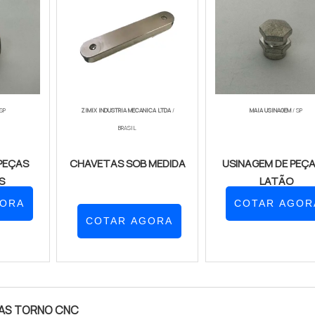
SP
ZIMIX INDUSTRIA MECANICA LTDA
/
MAIA USINAGEM
/ SP
BRASIL
PEÇAS
CHAVETAS SOB MEDIDA
USINAGEM DE PEÇA
S
LATÃO
GORA
COTAR AGOR
COTAR AGORA
AS TORNO CNC