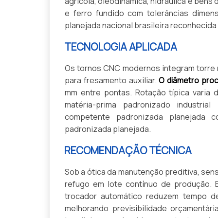
agrícola, oleodinâmica, hidráulica e bens
e ferro fundido com tolerâncias dimen
planejada nacional brasileira reconhecid
TECNOLOGIA APLICADA
Os tornos CNC modernos integram torre ro
para fresamento auxiliar.
O diâmetro proc
mm entre pontas. Rotação típica varia
matéria-prima padronizado industrial
competente padronizada planejada co
padronizada planejada.
RECOMENDAÇÃO TÉCNICA
Sob a ótica da manutenção preditiva, sen
refugo em lote contínuo de produção. 
trocador automático reduzem tempo d
melhorando previsibilidade orçamentár