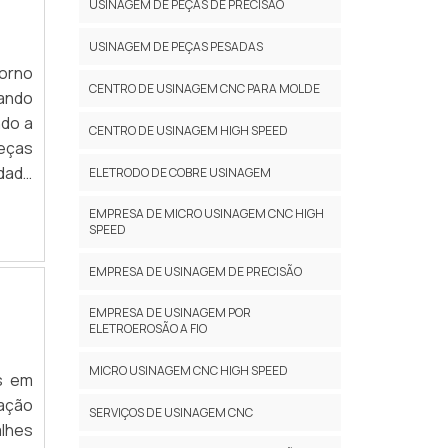
USINAGEM DE PEÇAS DE PRECISÃO
USINAGEM DE PEÇAS PESADAS
torno
CENTRO DE USINAGEM CNC PARA MOLDE
zando
ndo a
CENTRO DE USINAGEM HIGH SPEED
eças
idade
ELETRODO DE COBRE USINAGEM
E...
EMPRESA DE MICRO USINAGEM CNC HIGH
SPEED
EMPRESA DE USINAGEM DE PRECISÃO
EMPRESA DE USINAGEM POR
ELETROEROSÃO A FIO
MICRO USINAGEM CNC HIGH SPEED
as em
tação
SERVIÇOS DE USINAGEM CNC
alhes