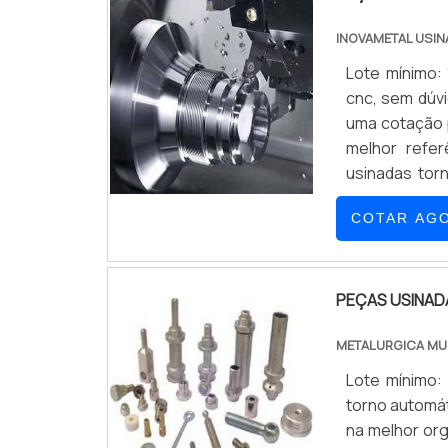
INOVAMETAL USI
Lote mínimo:
cnc, sem dúvi
uma cotação p
melhor refe
usinadas tor
com produtos 
COTAR AG
PEÇAS USINA
METALURGICA MU
Lote mínimo:
torno automát
na melhor or