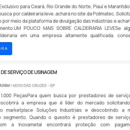
xclusivo para Ceará, Rio Grande do Norte, Piauí e Maranhã
busca por caldeiraria leve, achará no site da Polimatec. Solici
por meio da plataforma de divulgação das indústrias e acha
gmento.UM POUCO MAIS SOBRE CALDEIRARIA LEVESe al
aldeiraria em uma empresa altamente qualificada, cons
 site da Polimatec. Uma empresa com alto know-ho
ORA
 fusos, visando sempre a qualidade final para a fidelizaç
 com uma visão analítica sobre caldeiraria leve, deve-se desc
e não tenham produtos e serviços com ótima qualida
racterísticas simples, mas que mostram o comprometimen
DE SERVIÇO DE USINAGEM
seus clientes.Existem muitas formas diferentes de demon
NAGEM
/ MOGI DAS CRUZES - SP
 e autoridade em sua área de atuação. Os motivos pelos qu
 melhor opção quando pesquisar por caldeiraria tipo leve: E
 1.000 PeçasPara quem busca por prestadores de serviç
ais disposta a atender com seriedade, transparência e agili
escobrirá a empresa que é líder do mercado solicitand
 com vasta experiência nas diversas áreas de atuação; Equi
o marketplace Soluções Industriais e descobrindo a m
e; Escritório de alta qualidade onde são realizadas as ativid
do segmento. Quando o quesito é prestadores de serviç
namento com materiais sofisticados; Equipamentos de úl
com a Inovametal encontrará proteção com pagam
S DETALHES SOBRE A EMPRESASomente na Polimatec é poss