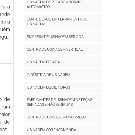
USINAGEM DE PEÇAS EM TORNO
oPara
AUTOMÁTICO
tando
CORTE DE PCD EM FERRAMENTA DE
ndo a
USINAGEM
guém
egue
EMPRESA DE USINAGEM SERIADA
w em
CENTRO DE USINAGEM VERTICAL
ão do
artar
USINAGEM PESADA
de e
to da
INDÚSTRIA DE USINAGEM
strar
USINAGEM DE CILINDROS
ais a
quipe
o de
FABRICANTES DE USINAGEM DE PEÇAS
dade;
SERIADAS E NÃO SERIADAS
o um
pe de
aior
CENTRO DE USINAGEM CNC PREÇO
ades;
o de
tima
ento
USINAGEM SOB ENCOMENDA
ível