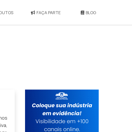
DUTOS
FAÇA PARTE
BLOG
rnos
va,