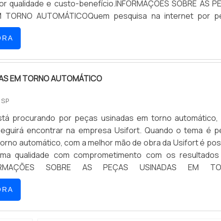
or qualidade e custo-benefício.INFORMAÇÕES SOBRE AS P
 TORNO AUTOMÁTICOQuem pesquisa na internet por p
 torno automático em uma empresa inovadora, chega a
ORA
DAS EM TORNO AUTOMÁTICO
- SP
tá procurando por peças usinadas em torno automático,
seguirá encontrar na empresa Usifort. Quando o tema é 
orno automático, com a melhor mão de obra da Usifort é pos
tima qualidade com comprometimento com os resultados
INFORMAÇÕES SOBRE AS PEÇAS USINADAS EM TO
á muitas maneiras eficientes de demonstrar competênc
ORA
 sua área de atu...