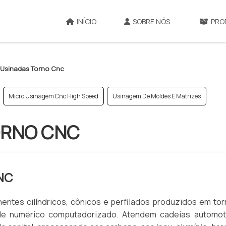
INÍCIO
SOBRE NÓS
PRO
 Usinadas Torno Cnc
Micro Usinagem Cnc High Speed
Usinagem De Moldes E Matrizes
ORNO CNC
NC
ntes cilíndricos, cônicos e perfilados produzidos em to
ole numérico computadorizado. Atendem cadeias automoti