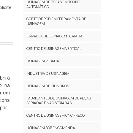
USINAGEM DE PEÇAS EM TORNO
ntado
AUTOMÁTICO
licite
a com
CORTE DE PCD EM FERRAMENTA DE
USINAGEM
EMPRESA DE USINAGEM SERIADA
CENTRO DE USINAGEM VERTICAL
USINAGEM PESADA
INDÚSTRIA DE USINAGEM
brirá
o na
USINAGEM DE CILINDROS
a em
FABRICANTES DE USINAGEM DE PEÇAS
tions
SERIADAS E NÃO SERIADAS
para
ASER
CENTRO DE USINAGEM CNC PREÇO
utura
USINAGEM SOB ENCOMENDA
dades