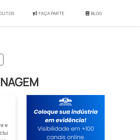
DUTOS
FAÇA PARTE
BLOG
INAGEM
va e
clui