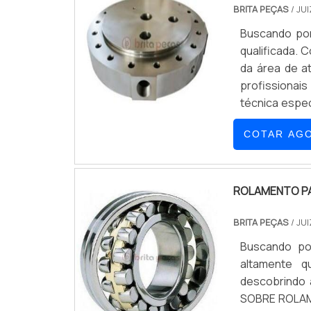
BRITA PEÇAS
/ JU
Buscando por
qualificada. 
da área de a
profissionai
técnica espe
CILINDROA B
COTAR AG
parceiros uma
as atividades
para se cert
maneiras efi
ROLAMENTO P
destaque em s
BRITA PEÇAS
/ JU
Profissionai
última geraç
Buscando po
Escritório de
altamente q
ainda sobre 
descobrindo 
produtos e s
SOBRE ROLAM