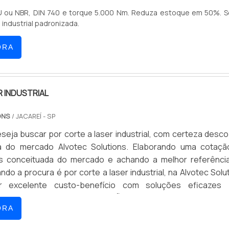
tivos da marca.A Brita Peças é uma empresa que tem despo
U ou NBR, DIN 740 e torque 5.000 Nm. Reduza estoque em 50%. So
la seriedade e qualidade que fecha todo o ciclo de entreg
industrial padronizada.
a cada cliente....
ORA
R INDUSTRIAL
ONS
/ JACAREÍ - SP
eja buscar por corte a laser industrial, com certeza desco
a do mercado Alvotec Solutions. Elaborando uma cotaçã
s conceituada do mercado e achando a melhor referênci
ndo a procura é por corte a laser industrial, na Alvotec Solu
ar excelente custo-benefício com soluções eficazes 
l aeronáutico.MAIS INFORMAÇÕES SOBRE CORTE A L
ORA
lvotec Solutions foca sua estratégia em produzir uma estr
com escritório de alta qualidade onde são realizadas as ativi