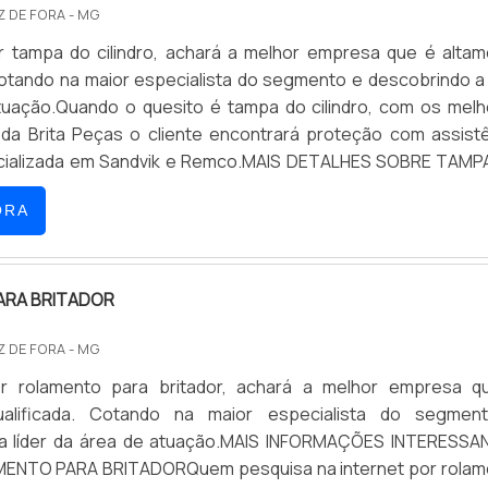
IZ DE FORA - MG
 tampa do cilindro, achará a melhor empresa que é alta
Cotando na maior especialista do segmento e descobrindo a 
tuação.Quando o quesito é tampa do cilindro, com os mel
s da Brita Peças o cliente encontrará proteção com assist
cializada em Sandvik e Remco.MAIS DETALHES SOBRE TAMP
rita Peças objetiva seus recursos em proporcionar par
ORA
 estrutura com escritório de alta qualidade onde são reali
 e atendimento a clientes de pequeno, médio e grande porte,
ificar que se tenha tampa do cilindro com proteção.Há m
cientes de uma empresa demonstrar competência, excelên
ARA BRITADOR
ua área de atuação. A Brita Peças se mostra referência por
IZ DE FORA - MG
s com vasta experiência na área de atuação; Equipament
ão; Atendimento a clientes de pequeno, médio e grande p
r rolamento para britador, achará a melhor empresa q
 alta qualidade onde são realizadas as atividades. Discor
ualificada. Cotando na maior especialista do segmen
tampa do cilindro, é importante buscar uma empresa que 
a líder da área de atuação.MAIS INFORMAÇÕES INTERESSA
erviços com ótima qualidade e proteção, pequenos detalhes
ENTO PARA BRITADORQuem pesquisa na internet por rolam