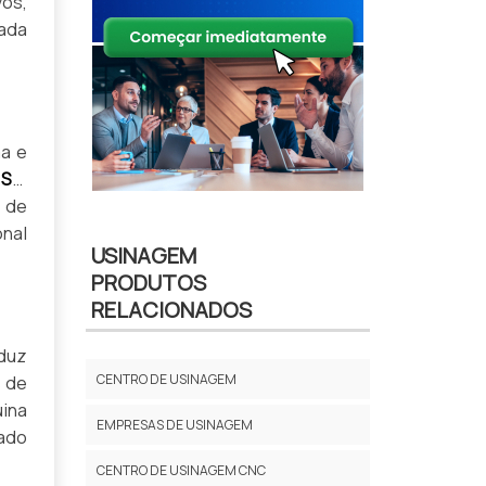
vos,
ada
ma e
SP
,
 de
onal
USINAGEM
PRODUTOS
RELACIONADOS
duz
CENTRO DE USINAGEM
s de
uina
EMPRESAS DE USINAGEM
ado
CENTRO DE USINAGEM CNC