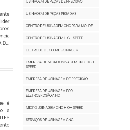
USINAGEM DE PEÇAS DE PRECISÃO
mente
USINAGEM DE PEÇAS PESADAS
líder
CENTRO DE USINAGEM CNC PARA MOLDE
hores
ência
CENTRO DE USINAGEM HIGH SPEED
A DO
a os
ELETRODO DE COBRE USINAGEM
zadas
EMPRESA DE MICRO USINAGEM CNC HIGH
 tudo
SPEED
uitas
cia e
EMPRESA DE USINAGEM DE PRECISÃO
 ter:
EMPRESA DE USINAGEM POR
os de
ELETROEROSÃO A FIO
orte;
ue é
rendo
MICRO USINAGEM CNC HIGH SPEED
to e
tenha
NTES
SERVIÇOS DE USINAGEM CNC
, mas
ento