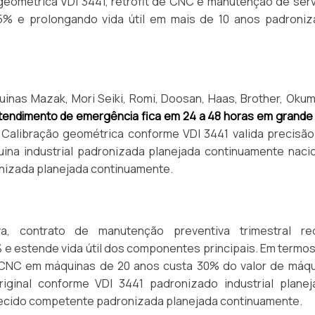
 geométrica VDI 3441, retrofit de CNC e manutenção de ser
95% e prolongando vida útil em mais de 10 anos padroniz
nas Mazak, Mori Seiki, Romi, Doosan, Haas, Brother, Oku
atendimento de emergência fica em 24 a 48 horas em grande 
Calibração geométrica conforme VDI 3441 valida precisão
ina industrial padronizada planejada continuamente naci
nizada planejada continuamente.
a, contrato de manutenção preventiva trimestral re
 e estende vida útil dos componentes principais. Em termo
de CNC em máquinas de 20 anos custa 30% do valor de máq
ginal conforme VDI 3441 padronizado industrial planej
hecido competente padronizada planejada continuamente.