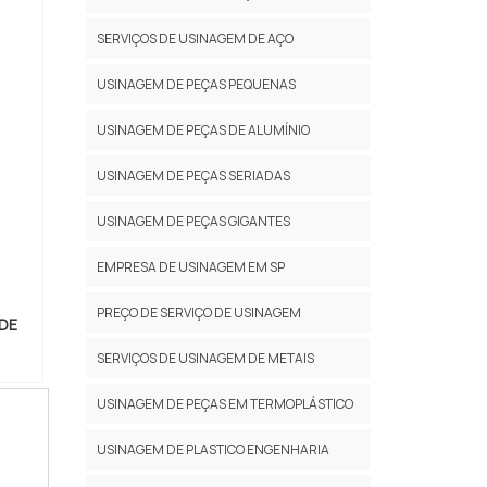
ções
ter:
 para
SERVIÇOS DE USINAGEM DE AÇO
os de
o de
orte;
USINAGEM DE PEÇAS PEQUENAS
r uma
m uma
ços,
presa
USINAGEM DE PEÇAS DE ALUMÍNIO
 alta
alhes
es de
USINAGEM DE PEÇAS SERIADAS
am na
uipe
presa
USINAGEM DE PEÇAS GIGANTES
rante
as e
nda à
EMPRESA DE USINAGEM EM SP
DADE
PREÇO DE SERVIÇO DE USINAGEM
do o
DE
o no
SERVIÇOS DE USINAGEM DE METAIS
s de
de e
USINAGEM DE PEÇAS EM TERMOPLÁSTICO
re os
ções.
USINAGEM DE PLASTICO ENGENHARIA
ão os