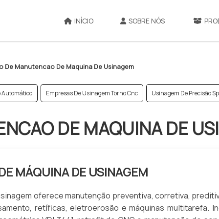
INÍCIO
SOBRE NÓS
PRO
co De Manutencao De Maquina De Usinagem
o Automático
Empresas De Usinagem Torno Cnc
Usinagem De Precisão Sp
ENCAO DE MAQUINA DE US
DE MÁQUINA DE USINAGEM
sinagem oferece manutenção preventiva, corretiva, prediti
amento, retíficas, eletroerosão e máquinas multitarefa. In