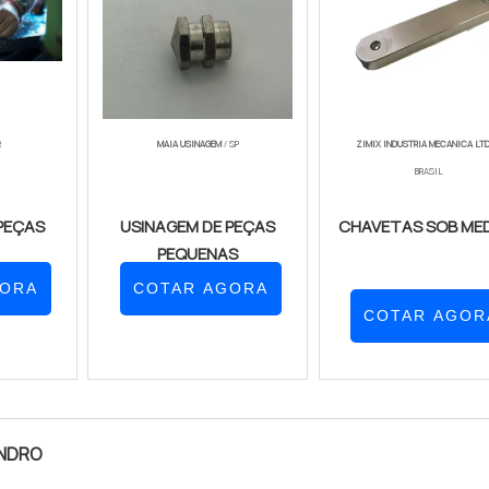
R
MAIA USINAGEM
/ SP
ZIMIX INDUSTRIA MECANICA LT
BRASIL
PEÇAS
USINAGEM DE PEÇAS
CHAVETAS SOB ME
PEQUENAS
GORA
COTAR AGORA
COTAR AGOR
INDRO