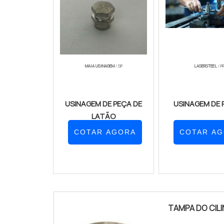
MAIA USINAGEM
/ SP
LASERSTEEL
/ P
USINAGEM DE PEÇA DE
USINAGEM DE 
LATÃO
COTAR AGORA
COTAR A
TAMPA DO CIL