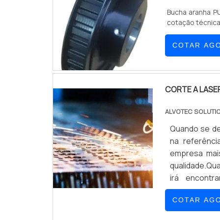
maiores obje
Bucha aranha P
no mercado pe
cotação técnica 
excelência par
COTAR AG
CORTE A LASE
ALVOTEC SOLUTI
Quando se des
na referênci
empresa mai
qualidade.Qua
irá encontr
ferramenta
COTAR AG
INDUSTRIALA A
aos clientes 