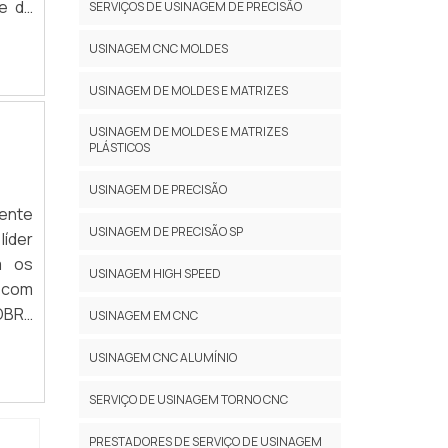
o é a
e da
SERVIÇOS DE USINAGEM DE PRECISÃO
viços
to é
em. O
USINAGEM CNC MOLDES
or na
al na
er a
USINAGEM DE MOLDES E MATRIZES
eças
 que
ças e
valia
USINAGEM DE MOLDES E MATRIZES
dades
PLÁSTICOS
que o
de e
s no
USINAGEM DE PRECISÃO
viços
e dos
mente
ssim,
dutos
USINAGEM DE PRECISÃO SP
líder
iores
ível
m os
o no
USINAGEM HIGH SPEED
Peças
 com
ia de
rega
OBRE
USINAGEM EM CNC
uipe
 aos
asta
USINAGEM CNC ALUMÍNIO
as as
 alta
r que
SERVIÇO DE USINAGEM TORNO CNC
s de
iras
AIOR
taque
PRESTADORES DE SERVIÇO DE USINAGEM