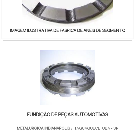
existe variedade e qualidade quando o assunto for
peças e serviços para área de britagem. Sempre de
olho no mercado, traz novidades em itens como
manutenção de britadores de mandíbulas e mola para
IMAGEM ILUSTRATIVA DE FABRICA DE ANEIS DE SEGMENTO
peneira vibratória com ótima qualidade e
assertividade.Com a organização é possível tirar as
suas dúvidas sobre os serviços do ramo, além de
contar com os melhores profissionais e instalações.
Assim, conquistando a confiança e a satisfação dos
clientes, que são os maiores objetivos da marca.A Brita
Peças é uma empresa que tem despontado no
mercado pela seriedade e qualidade que fecha todo o
ciclo de entrega com excelência para cada cliente....
FUNDIÇÃO DE PEÇAS AUTOMOTIVAS
METALURGICA INDIANÁPOLIS
/ ITAQUAQUECETUBA - SP