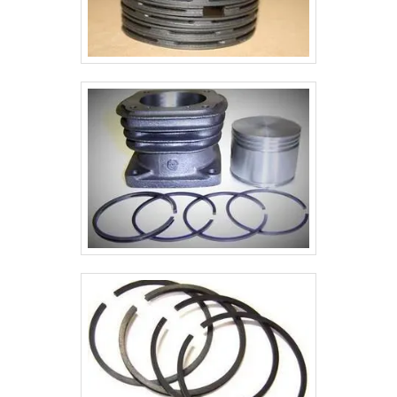
produtos.
são realizadas as atividades. Discorrendo ainda sobre
porca de bronze, é importante buscar uma empresa
que tenha produtos e serviços com ótima qualidade e
proteção, pequenos detalhes, mas de grande valia
para saber a procedência e seriedade da empresa.É
por estes motivos que a Brita Peças é uma empresa
que preza pela segurança quando se trata de
empresas do segmento de peças e serviços para área
de britagem. A empresa busca o que há de melhor para
fidelizar os clientes.QUALIDADE COMPROVADA NO
SEGMENTOSomente na Brita Peças existe variedade e
qualidade quando o assunto for peças e serviços para
área de britagem. Prezando pelo que há de mais
moderno, traz inovações e variedades em rolamento
para britador e camisa do cilindro com ótima qualidade e
proteção.Com a organização é possível tirar as suas
dúvidas sobre os serviços do ramo, além de contar
com os melhores profissionais e instalações. Assim,