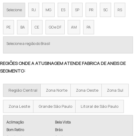
Selecione
RJ
MG
ES
SP
PR
SC
RS
PE
BA
CE
GO e DF
AM
PA
Selecione a região do Brasil
REGIÕES ONDE A ATUSINAGEM ATENDE FABRICA DE ANEIS DE
SEGMENTO:
Região Central
Zona Norte
Zona Oeste
Zona Sul
Zona Leste
Grande São Paulo
Litoral de São Paulo
Aclimação
Bela Vista
Bom Retiro
Brás