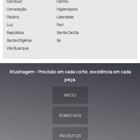
Cambuci
Centro
Consolação
Higienópolis
Glicério
Liberdade
Luz
Pari
República
Santa Cecília
Santa Efigênia
Sé
Vila Buarque
Atusinagem - Precisão em cada corte, excelência em cada
peça.
INÍCIO
SOBRE NÓS
PRODUTOS