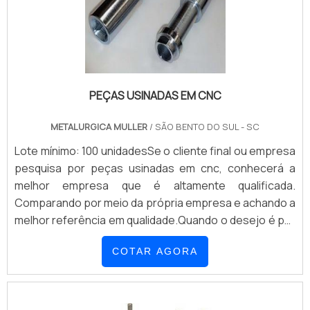
PEÇAS USINADAS EM CNC
METALURGICA MULLER
/ SÃO BENTO DO SUL - SC
Lote mínimo: 100 unidadesSe o cliente final ou empresa
pesquisa por peças usinadas em cnc, conhecerá a
melhor empresa que é altamente qualificada.
Comparando por meio da própria empresa e achando a
melhor referência em qualidade.Quando o desejo é por
peças usinadas em cnc, com a Metalúrgica Müller o
COTAR AGORA
cliente poderá contar ótima qualidade com
atendimento personalizado de acordo com a vontade
do cliente.DETALHES SOBRE PEÇAS USINADAS EM
CNC...