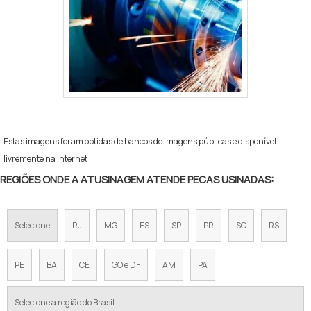
Estas imagens foram obtidas de bancos de imagens públicas e disponível
livremente na internet
REGIÕES ONDE A ATUSINAGEM ATENDE PECAS USINADAS:
Selecione
RJ
MG
ES
SP
PR
SC
RS
PE
BA
CE
GO e DF
AM
PA
Selecione a região do Brasil