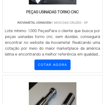
PEÇAS USINADAS TORNO CNC
INOVAMETAL USINAGEM
/ MOGI DAS CRUZES - SP
Lote mínimo: 1.000 PeçasPara o cliente que busca por
peças usinadas torno cnc, sem dúvidas, conseguirá
encontrar no website da Inovametal. Realizando uma
cotação por meio do maior marketplace da américa
latina e encontrando a melhor referência em qualidade
do mercado.Quando a temática é peças usinadas torno
COTAR AGORA
cnc, com a equipe da Inovametal encontrará ótima
qualidade com produtos fabricados com precisão e
com qualidade certificada.DETALHE...