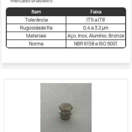
mercado brasileiro.
Item
Faixa
Tolerância
IT5 a IT8
Rugosidade Ra
0,4 a 3,2 µm
Materiais
Aço, Inox, Alumínio, Bronze
Norma
NBR 6158 e ISO 9001