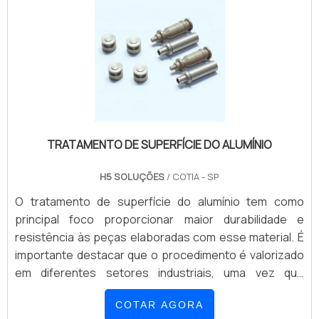
TRATAMENTO DE SUPERFÍCIE DO ALUMÍNIO
H5 SOLUÇÕES
/ COTIA - SP
O tratamento de superfície do alumínio tem como
principal foco proporcionar maior durabilidade e
resistência às peças elaboradas com esse material. É
importante destacar que o procedimento é valorizado
em diferentes setores industriais, uma vez que
concede ao produto um alto brilho.O SERVIÇO
COTAR AGORA
OFERECE DIVERSOS BENEFÍCIOSAinda sobre o