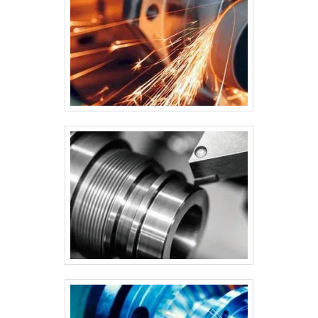
tratamento é seguro e eficiente, especialmente por
aumentar a vida útil do produto, de modo que ele não
sofra com intempéries e demais agentes prejudiciais.
Para saber mais detalhes sobre o tratamento de
superfície, entre em contato agora mesmo com uma
das melhores do ramo e solicite um orçamento! Não
perca mais tempo e aproveite as condições especiais
para pagamento!