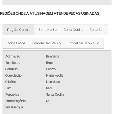
REGIÕES ONDE A ATUSINAGEM ATENDE PECAS USINADAS:
Região Central
Zona Norte
Zona Oeste
Zona Sul
Zona Leste
Grande São Paulo
Litoral de São Paulo
Aclimação
Bela Vista
Bom Retiro
Brás
Cambuci
Centro
Consolação
Higienópolis
Glicério
Liberdade
Luz
Pari
República
Santa Cecília
Santa Efigênia
Sé
Vila Buarque