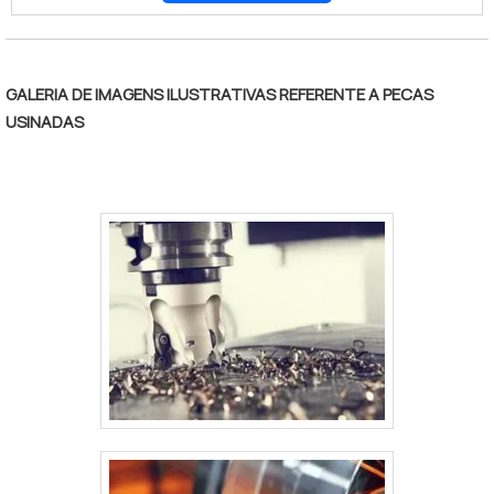
tratamento de superfície, é importante ressaltar que o
procedimento é capaz de eliminar defeitos, oferecer
um acabamento fino e restabelecer as medidas
originais da peça. Sendo assim, é um excelente
GALERIA DE IMAGENS ILUSTRATIVAS REFERENTE A PECAS
investimento. Dentre as principais vantagens
USINADAS
proporcionadas pelo tratamento do alumínio,
destacam-se: Maior durabilidade da tonalidade;
Renovação da superfície; Preservação do exterior do
aparato. Diante de tantos benefícios, é possível
observar que o tratamento é um método indispensável
para fábricas e oficinas, evitado que tenham custos
com manutenção, por exemplo. Após ser submetido ao
tratamento de superfície, o produto pode ser
higienizado de forma simples e com o uso dos mais
básicos produtos de limpeza, o que, de fato, facilita a
rotina dos mais variados setores industriais e reduz
custos com insumos. TRATAMENTO DE SUPERFÍCIE DO
ALUMÍNIO DE QUALIDADE E CONFIANÇA Por fim, o