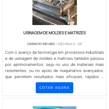
USINAGEM DE MOLDES E MATRIZES
USINACIO IND MEC
/ SÃO PAULO - SP
Com o avanço da tecnologia em processos industriais
e de usinagem de moldes e matrizes também passou
por aprimoramentos, seja no uso de materiais mais
resistentes, ou no apoio de maquinários avançados,
que permitem resultados mais eficazes, rápidos e
precisos. Com ele é possível fazer a confecção dos
COTAR AGORA
mais variados produtos em larga escala, obtendo uma
economia considerável de tempo e recursos. Essa
indústria é uma das mais antigas, mas há métodos
tradicionais ou inovadores de aplicação dessa usi.