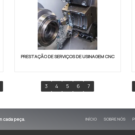
PRESTAÇÃO DE SERVIÇOS DE USINAGEM CNC
3
4
5
6
7
m cada peça.
INÍCIO
SOBRE NÓS
P