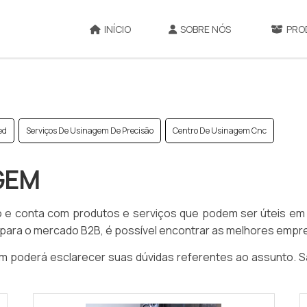
INÍCIO
SOBRE NÓS
PRO
ed
Serviços De Usinagem De Precisão
Centro De Usinagem Cnc
GEM
e conta com produtos e serviços que podem ser úteis em di
s para o mercado B2B, é possível encontrar as melhores em
poderá esclarecer suas dúvidas referentes ao assunto. Sa